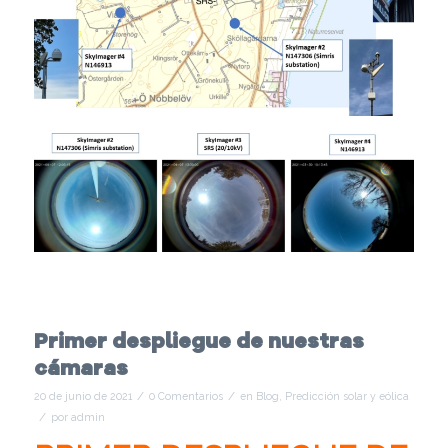
Primer despliegue de nuestras
cámaras
/
/
20 de junio de 2021
0 Comentarios
en
Blog
,
Predicción solar y eólica
/
por
admin