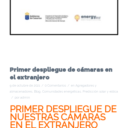
Primer despliegue de cámaras en
el extranjero
/
/
9 de octubre de 2021
0 Comentarios
en
Agregadores y
almacenadores
,
Blog
,
Comunidades energéticas
,
Predicción solar y eólica
/
por
admin
PRIMER DESPLIEGUE DE
NUESTRAS CÁMARAS
EN EL EXTRANJERO