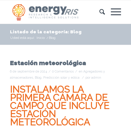
Listado de la categoría: Blog
Usted está aquí:
Inicio
/
Blog
Estación meteorológica
/
/
6 de septiembre de 2024
0 Comentarios
en
Agregadores y
/
almacenadores
,
Blog
,
Predicción solar y eólica
por
admin
INSTALAMOS LA
PRIMERA CÁMARA DE
CAMPO QUE INCLUYE
ESTACIÓN
METEOROLÓGICA