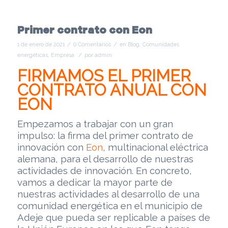
Primer contrato con Eon
/
/
1 de enero de 2021
0 Comentarios
en
Blog
,
Comunidades
/
energéticas
,
Empresa
por
admin
FIRMAMOS EL PRIMER
CONTRATO ANUAL CON
EON
Empezamos a trabajar con un gran
impulso: la firma del primer contrato de
innovación con
Eon
, multinacional eléctrica
alemana, para el desarrollo de nuestras
actividades de innovación. En concreto,
vamos a dedicar la mayor parte de
nuestras actividades al desarrollo de una
comunidad energética en el municipio de
Adeje que pueda ser replicable a países de