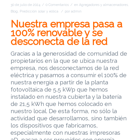
/
/
30 de julio de 2024
0 Comentarios
en
Agregadores y almacenadores
,
/
Blog
,
Predicción solar y eólica
por
admin
Nuestra empresa pasa a
100% renovable y se
desconecta de la red
Gracias a la generosidad de comunidad de
propietarios en la que se ubica nuestra
empresa, nos desconectamos de la red
eléctrica y pasamos a consumir el 100% de
nuestra energía a partir de la planta
fotovoltaica de 5,5 kWp que hemos
instalado en nuestra cubierta y la batería
de 21,5 kWh que hemos colocado en
nuestro local. De esta forma, no sólo la
actividad que desarrollamos, sino también
los dispositivos que fabricamos,
especialmente con nuestras impresoras
3D, pasan a ser proveídos con energía