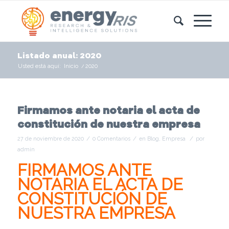
Listado anual: 2020
Usted está aquí:
Inicio
/
2020
Firmamos ante notaria el acta de
constitución de nuestra empresa
/
/
/
27 de noviembre de 2020
0 Comentarios
en
Blog
,
Empresa
por
admin
FIRMAMOS ANTE
NOTARIA EL ACTA DE
CONSTITUCIÓN DE
NUESTRA EMPRESA